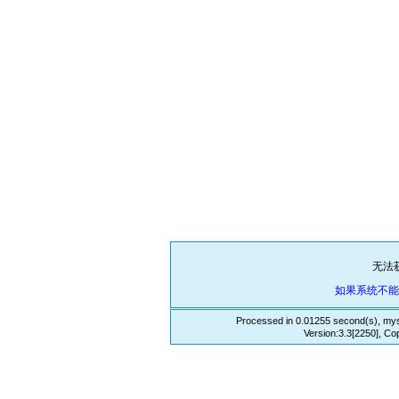
无法
如果系统不
Processed in 0.01255 second(s), mys
Version:3.3[2250], Co