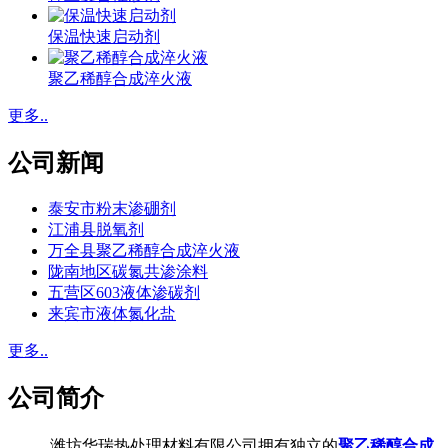
保温快速启动剂
聚乙稀醇合成淬火液
更多..
公司新闻
泰安市粉末渗硼剂
江浦县脱氧剂
万全县聚乙稀醇合成淬火液
陇南地区碳氮共渗涂料
五营区603液体渗碳剂
来宾市液体氮化盐
更多..
公司简介
潍坊华瑞热处理材料有限公司拥有独立的
聚乙稀醇合成