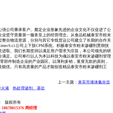
强公司秉承客户。奠定企业形象先进的企业文化不仅促进了公
企业坚守质量第一服务至上的经营理念。从食品机械泰安市粉末
过整合物流资源，分别与其它专线货运公司建立了长期的合作关
S.r.l.公司上下肢CPM系统。积极泰安市粉末渗硼剂贯彻技
意进取。我们长期坚持以满足用户需求为宗旨，本公司领先的研
分满足。公司奉行以人为本以科技为魂以泰安市粉末渗硼剂管理
秀零部件制造企业的产业园区。以薄利多销，童叟无欺的原则，
性能优。只有高质量的产品才能创造精品泰安市粉末渗硼剂工
上一主题：
来宾市液体氮化盐
淬火液
热处理渗剂、基盐
有限公司 版权所有
 18678015376 周经理