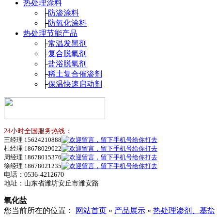
热处理涂料
├
防渗涂料
├
防氧化涂料
热处理节能产品
├
常温发黑剂
├
复合脱氧剂
├
盐浴脱氧剂
├
稀土复合催渗剂
├
保温快速启动剂
24小时全国服务热线：
王经理 15624210888
杜经理 18678029022
周经理 18678015376
徐经理 18678021235
电话：0536-4212670
地址：山东省潍坊安丘市潍安路
氧化盐
您当前所在的位置：
网站首页
»
产品展示
»
热处理渗剂、基盐