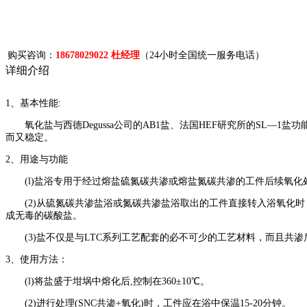
购买咨询：
18678029022 杜经理
（24小时全国统一服务电话）
详细介绍
1、基本性能:
氧化盐与西德Degussa公司的AB1盐、法国HEF研究所的SL—1盐功能
而又稳定。
2、用途与功能
(l)盐浴专用于经过熔盐硫氮碳共渗或熔盐氮碳共渗的工件后续氧化
(2)从硫氮碳共渗盐浴或氮碳共渗盐浴取出的工件直接转入浴氧化时，
成无毒的碳酸盐。
(3)盐不仅是与LTC系列工艺配套的必不可少的工艺材料，而且共渗
3、使用方法：
(l)将盐盛于坩埚中熔化后,控制在360±10℃。
(2)进行处理(SNC共渗+氧化)时，工件应在浴中保温15-20分钟。