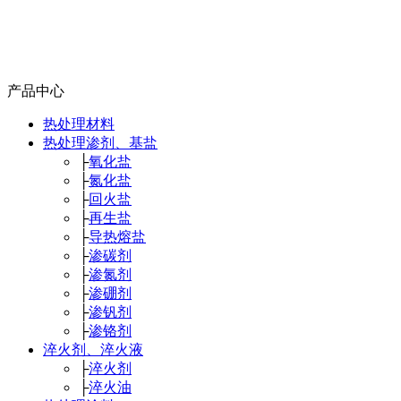
产品中心
热处理材料
热处理渗剂、基盐
├
氧化盐
├
氮化盐
├
回火盐
├
再生盐
├
导热熔盐
├
渗碳剂
├
渗氮剂
├
渗硼剂
├
渗钒剂
├
渗铬剂
淬火剂、淬火液
├
淬火剂
├
淬火油