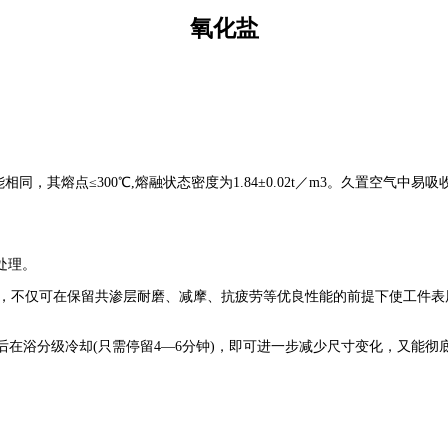
氧化盐
相同，其熔点≤300℃,熔融状态密度为1.84±0.02t／m3。久置空气中易
处理。
不仅可在保留共渗层耐磨、减摩、抗疲劳等优良性能的前提下使工件表层
后在浴分级冷却(只需停留4—6分钟)，即可进一步减少尺寸变化，又能