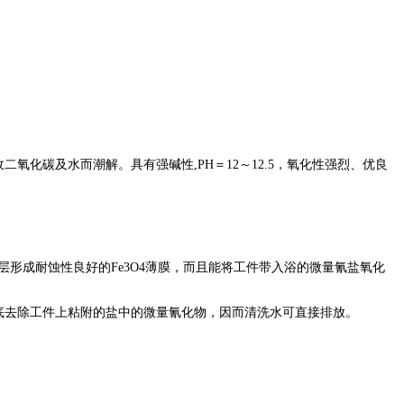
吸收二氧化碳及水而潮解。具有强碱性,PH＝12～12.5，氧化性强烈、优良
形成耐蚀性良好的Fe3O4薄膜，而且能将工件带入浴的微量氰盐氧化
彻底去除工件上粘附的盐中的微量氰化物，因而清洗水可直接排放。