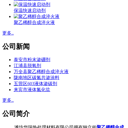
保温快速启动剂
聚乙稀醇合成淬火液
更多..
公司新闻
泰安市粉末渗硼剂
江浦县脱氧剂
万全县聚乙稀醇合成淬火液
陇南地区碳氮共渗涂料
五营区603液体渗碳剂
来宾市液体氮化盐
更多..
公司简介
潍坊华瑞热处理材料有限公司拥有独立的
聚乙稀醇合成