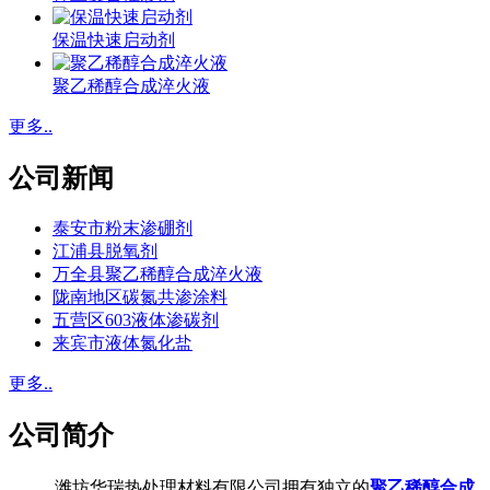
保温快速启动剂
聚乙稀醇合成淬火液
更多..
公司新闻
泰安市粉末渗硼剂
江浦县脱氧剂
万全县聚乙稀醇合成淬火液
陇南地区碳氮共渗涂料
五营区603液体渗碳剂
来宾市液体氮化盐
更多..
公司简介
潍坊华瑞热处理材料有限公司拥有独立的
聚乙稀醇合成